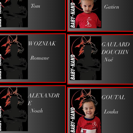
Tom
Gatien
WOZNIAK
GAULARD
DOUCHIN
Romane
Noé
ALEXANDR
GOUTAL
E
Noah
Louka