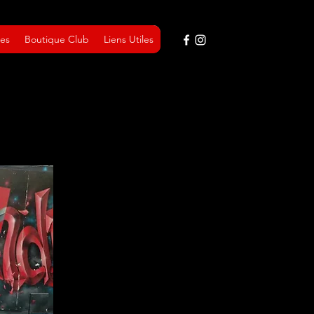
res
Boutique Club
Liens Utiles