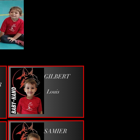
GILBERT
R
Louis
SAMIER