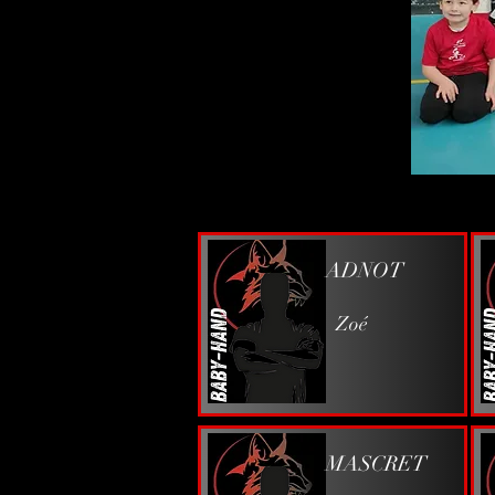
ADNOT
Zoé
MASCRET