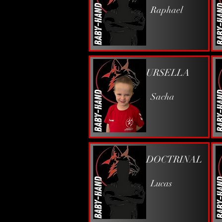
Raphael
URSELLA
Sacha
DOCTRINAL
Lucas