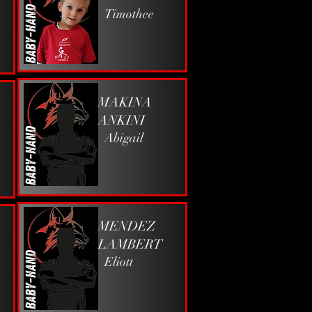
Timothee
MAKINA
ANKINI
Abigail
MENDEZ
LAMBERT
Eliott