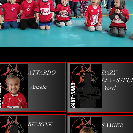
ATTARDO
DAZY
LEVASSEU
Angela
Yorel
REMONE
SAMIER